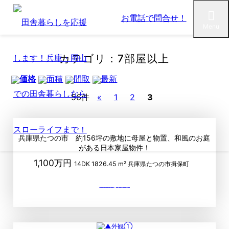
お電話で問合せ！
Menu
カテゴリ：7部屋以上
価格
面積
間取
最新
56件
«
1
2
3
兵庫県たつの市 約156坪の敷地に母屋と物置、和風のお庭
がある日本家屋物件！
1,100万円
14DK
1826.45 m²
兵庫県たつの市揖保町