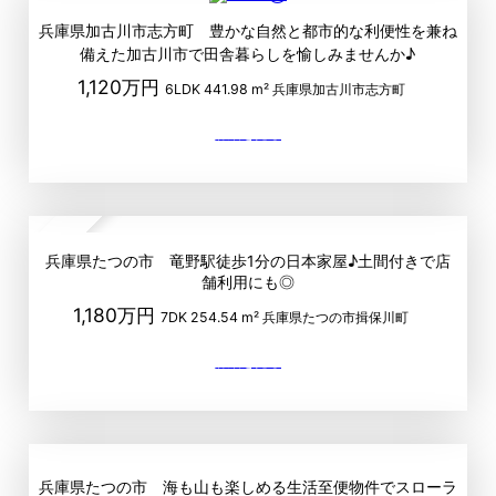
兵庫県加古川市志方町 豊かな自然と都市的な利便性を兼ね
備えた加古川市で田舎暮らしを愉しみませんか♪
1,120万円
6LDK
441.98 m²
兵庫県加古川市志方町
up
兵庫県たつの市 竜野駅徒歩1分の日本家屋♪土間付きで店
舗利用にも◎
1,180万円
7DK
254.54 m²
兵庫県たつの市揖保川町
兵庫県たつの市 海も山も楽しめる生活至便物件でスローラ