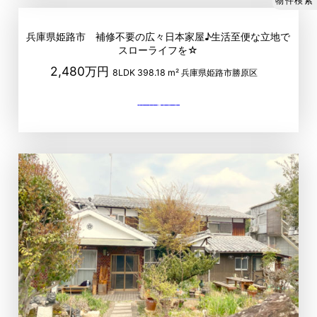
物件検索
兵庫県姫路市 補修不要の広々日本家屋♪生活至便な立地で
スローライフを☆
2,480万円
8LDK
398.18 m²
兵庫県姫路市勝原区