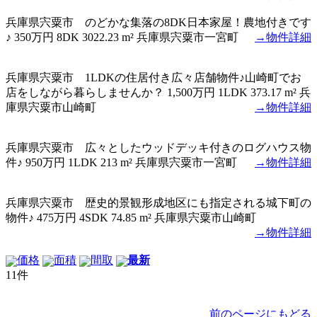
兵庫県宍粟市 のどかな集落の8DK日本家屋！農地付きです
♪
350万円
8DK
3022.23 m²
兵庫県宍粟市一宮町
→物件詳細
兵庫県宍粟市 1LDKの住居付き広々店舗物件♪山崎町でお
店をしながら暮らしませんか？
1,500万円
1LDK
373.17 m²
兵
庫県宍粟市山崎町
→物件詳細
兵庫県宍粟市 広々としたウッドデッキ付きのログハウス物
件♪
950万円
1LDK
213 m²
兵庫県宍粟市一宮町
→物件詳細
兵庫県宍粟市 歴史的景観形成地区にも指定される城下町の
物件♪
475万円
4SDK
74.85 m²
兵庫県宍粟市山崎町
→物件詳細
価格
面積
間取
最新
11件
前のページにもどる