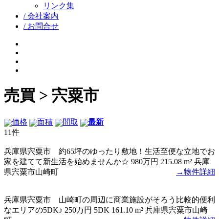
リンク集
/ 会社案内
/ お問合せ
facebook
google+
twitter
instagram
売買 > 宍粟市
価格
面積
間取
最新
11件
兵庫県宍粟市 約65坪のゆったり敷地！生活至便な立地でお
家を建てて新生活を始めませんか☆
980万円
215.08 m²
兵庫
県宍粟市山崎町
→物件詳細
兵庫県宍粟市 山崎町の周辺に商業施設がそろう比較的便利
なエリアの5DK♪
250万円
5DK
161.10 m²
兵庫県宍粟市山崎