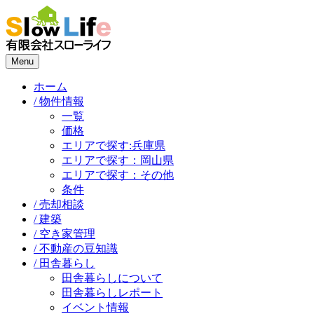
Menu
ホーム
/ 物件情報
一覧
価格
エリアで探す:兵庫県
エリアで探す：岡山県
エリアで探す：その他
条件
/ 売却相談
/ 建築
/ 空き家管理
/ 不動産の豆知識
/ 田舎暮らし
田舎暮らしについて
田舎暮らしレポート
イベント情報