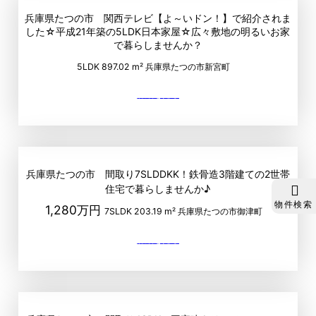
兵庫県たつの市 関西テレビ【よ～いドン！】で紹介されま
した☆平成21年築の5LDK日本家屋☆広々敷地の明るいお家
で暮らしませんか？
5LDK
897.02 m²
兵庫県たつの市新宮町
兵庫県たつの市 間取り7SLDDKK！鉄骨造3階建ての2世帯
住宅で暮らしませんか♪
物件検索
1,280万円
7SLDK
203.19 m²
兵庫県たつの市御津町