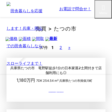
お電話で問合せ！
Menu
売買 > たつの市
価格
面積
間取
最新
37件
1
2
»
up
兵庫県たつの市 竜野駅徒歩1分の日本家屋♪土間付きで店
舗利用にも◎
1,180万円
7DK
254.54 m²
兵庫県たつの市揖保川町