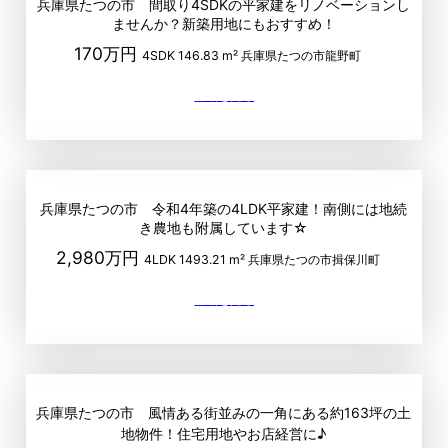
兵庫県たつの市 間取り4SDKの平家建をリノベーションし
ませんか？新築用地にもおすすめ！
170万円
4SDK
146.83 m²
兵庫県たつの市龍野町
兵庫県たつの市 令和4年築の4LDK平家建！南側には地続
き農地も附属しています☆
2,980万円
4LDK
1493.21 m²
兵庫県たつの市揖保川町
兵庫県たつの市 風情ある街並みの一角にある約163坪の土
地物件！住宅用地やお店経営に♪