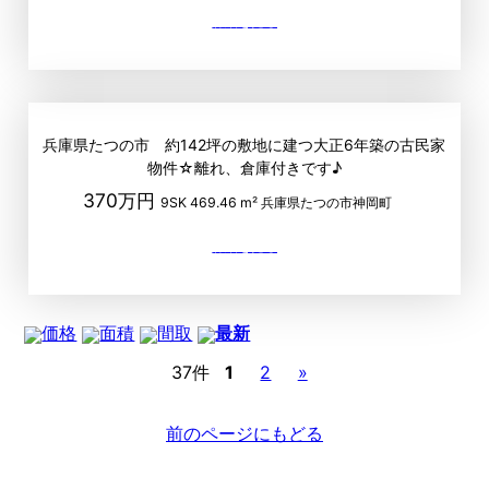
兵庫県たつの市 約142坪の敷地に建つ大正6年築の古民家
物件☆離れ、倉庫付きです♪
370万円
9SK
469.46 m²
兵庫県たつの市神岡町
価格
面積
間取
最新
37件
1
2
»
前のページにもどる