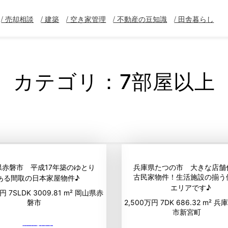
/ 売却相談
/ 建築
/ 空き家管理
/ 不動産の豆知識
/ 田舎暮らし
カテゴリ：7部屋以上
県赤磐市 平成17年築のゆとり
兵庫県たつの市 大きな店舗
古民家物件！生活施設の揃う
ある間取の日本家屋物件♪
エリアです♪
万円
7SLDK
3009.81 m²
岡山県赤
磐市
2,500万円
7DK
686.32 m²
兵庫
市新宮町