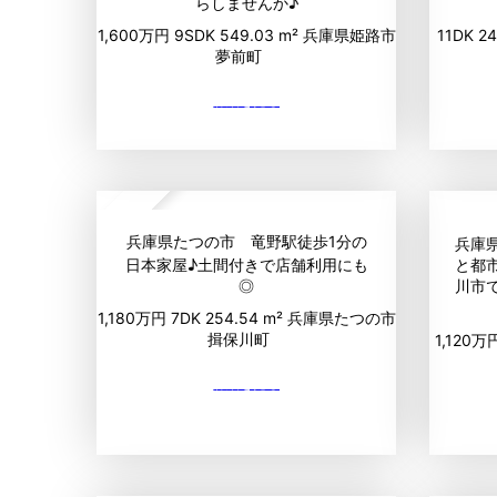
らしませんか♪
1,600万円
9SDK
549.03 m²
兵庫県姫路市
11DK
24
夢前町
up
兵庫県たつの市 竜野駅徒歩1分の
兵庫
日本家屋♪土間付きで店舗利用にも
と都
◎
川市
1,180万円
7DK
254.54 m²
兵庫県たつの市
揖保川町
1,120万