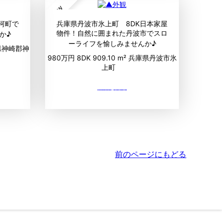
new
河町で
兵庫県丹波市氷上町 8DK日本家屋
物件！自然に囲まれた丹波市でスロ
か♪
ーライフを愉しみませんか♪
県神崎郡神
980万円
8DK
909.10 m²
兵庫県丹波市氷
上町
前のページにもどる