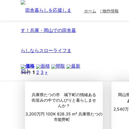
ホーム
/ 物件情報
価格
面積
間取
最新
56件
1
2
3
»
兵庫県たつの市 城下町の情緒ある
岡山
街並みの中でのんびりと暮らしませ
んか？
2,540
3,200万円
10DK
828.35 m²
兵庫県たつの
市龍野町