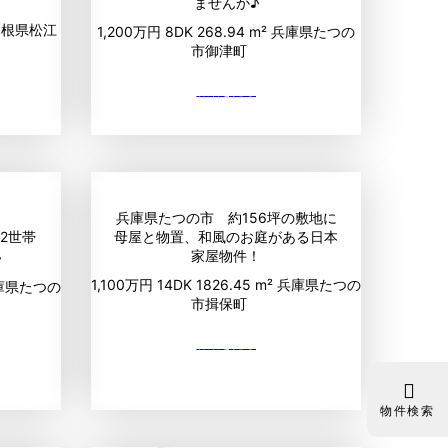
ませんか♪
島根県松江
1,200万円
8DK
268.94 m²
兵庫県たつの
市御津町
り
兵庫県たつの市 約156坪の敷地に
の2世帯
母屋と物置、和風のお庭がある日本
家屋物件！
♪
1,100万円
14DK
1826.45 m²
兵庫県たつの
庫県たつの
市揖保町
物件検索