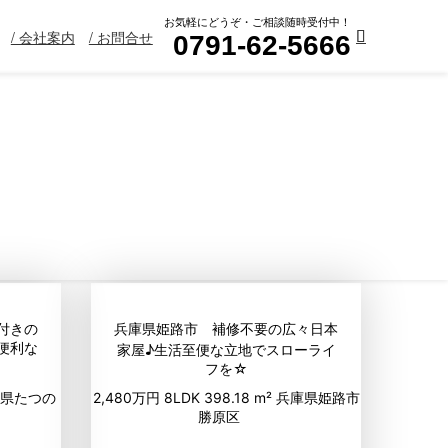
お気軽にどうぞ・ご相談随時受付中！
/ 会社案内
/ お問合せ
0791-62-5666
付きの
兵庫県姫路市 補修不要の広々日本
便利な
家屋♪生活至便な立地でスローライ
フを☆
県たつの
2,480万円
8LDK
398.18 m²
兵庫県姫路市
勝原区