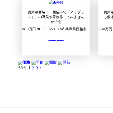
兵庫県西脇市 西脇市で「Ｍｙブラ
兵庫
ンド」の野菜や果物作ってみません
る敷
か(^^)/
980万円
8DK
1,027.03 m²
兵庫県西脇市
980万
価格
面積
間取
最新
56件
1
2
3
»