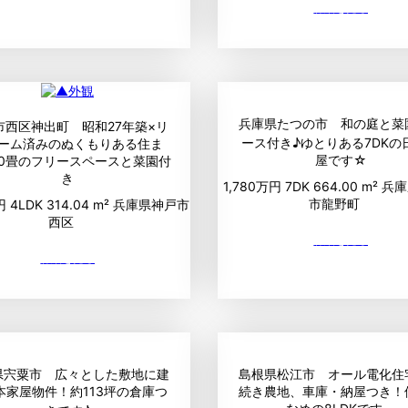
兵庫県たつの市 和の庭と菜
市西区神出町 昭和27年築×リ
ース付き♪ゆとりある7DKの
ーム済みのぬくもりある住ま
屋です☆
40畳のフリースペースと菜園付
き
1,780万円
7DK
664.00 m²
兵庫
市龍野町
万円
4LDK
314.04 m²
兵庫県神戸市
西区
県宍粟市 広々とした敷地に建
島根県松江市 オール電化住
本家屋物件！約113坪の倉庫つ
続き農地、車庫・納屋つき！