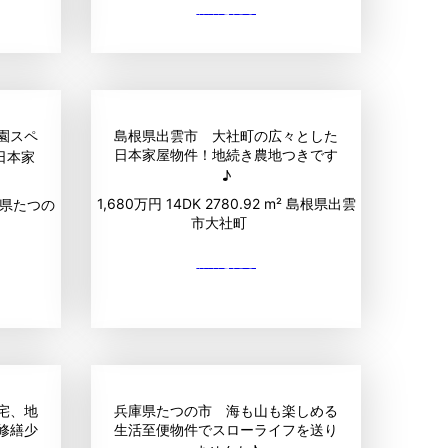
園スペ
島根県出雲市 大社町の広々とした
日本家屋物件！地続き農地つきです
日本家
♪
1,680万円
14DK
2780.92 m²
島根県出雲
県たつの
市大社町
宅、地
兵庫県たつの市 海も山も楽しめる
修繕少
生活至便物件でスローライフを送り