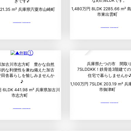
なめの8LDKです。
きです♪
1,480万円
8LDK
2285.66 m²
21.35 m²
兵庫県宍粟市山崎町
市東出雲町
up
兵庫県たつの市 間取
県加古川市志方町 豊かな自然
7SLDDKK！鉄骨造3階建て
市的な利便性を兼ね備えた加古
住宅で暮らしませんか
で田舎暮らしを愉しみませんか
♪
1,100万円
7SLDK
203.19 m²
兵
市御津町
円
6LDK
441.98 m²
兵庫県加古川
市志方町