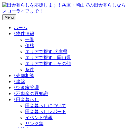
Menu
ホーム
/ 物件情報
一覧
価格
エリアで探す:兵庫県
エリアで探す：岡山県
エリアで探す：その他
条件
/ 売却相談
/ 建築
/ 空き家管理
/ 不動産の豆知識
/ 田舎暮らし
田舎暮らしについて
田舎暮らしレポート
イベント情報
リンク集