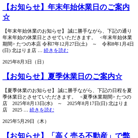
に
【お知らせ】年末年始休業日のご案内
つ
い
☆
て
の
【年末年始休業のお知らせ】 誠に勝手ながら、下記の通り
お
年末年始の休業日とさせていただきます。 <年末年始休業
知
期間> たつの本店 令和7年12月27日(土) ～ 令和8年1月4日
ら
“【お
(日) 北はりま店 …
続きを読む
せ
知
☆”
2025年8月3日（日）
ら
せ】
【お知らせ】夏季休業日のご案内☆
年
末
年
【夏季休業のお知らせ】 誠に勝手ながら、下記の日程を夏
始
季休業日とさせていただきます。 <夏季休業期間> たつの
休
店 2025年8月13日(水) ～ 2025年8月17日(日) 北はりま
業
“【お
店 2025 …
続きを読む
日
知
2025年5月29日（木）
の
ら
ご
せ】
案
【お知らせ】「高く売る不動産」で弊
夏