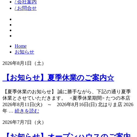
/ 会社案内
/ お問合せ
facebook
google+
twitter
instagram
Home
お知らせ
2026年8月1日（土）
【お知らせ】夏季休業のご案内☆
【夏季休業のお知らせ】 誠に勝手ながら、下記の通り夏季
休業とさせていただきます。 <夏季休業期間> たつの本店
2026年8月11日(火) ～ 2026年8月16日(日) 北はりま店 2026
“【お
年 …
続きを読む
知
2026年7月7日（火）
ら
せ】
【お知らせ】オープンハウスのご案内
夏