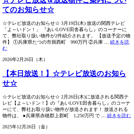
☆テレビ放送＆放送物件ご案内につい
☆”
ー
てのお知らせ☆
ル
デ
☆テレビ放送のお知らせ☆ 3月19日(木) 放送の関西テレビ
ン
「よ～いドン！」 『あいLOVE田舎暮らし』のコーナーに
ウ
て、弊社取り扱い物件が2件紹介されます。 【放送予定の物
ィ
件】 ①兵庫県たつの市揖西町 990万円 ②兵庫 …
続きを読
ー
“☆
む
ク
テ
休
2026年2月26日（木）
レ
業
ビ
日
【本日放送！】☆テレビ放送のお知ら
放
の
送
ご
せ☆
＆
案
放
内
☆テレビ放送のお知らせ☆ 2月26日(木)に放送される関西テ
送
☆”
レビ【よ～いドン！】の『あいLOVE田舎暮らし』のコーナ
物
ーにて、弊社お取り扱い物件が放送されます！ 放送される
件
物件は、 ●兵庫県赤穂郡上郡町 1,250万円 で …
続きを読む
ご
案
2025年12月26日（金）
内