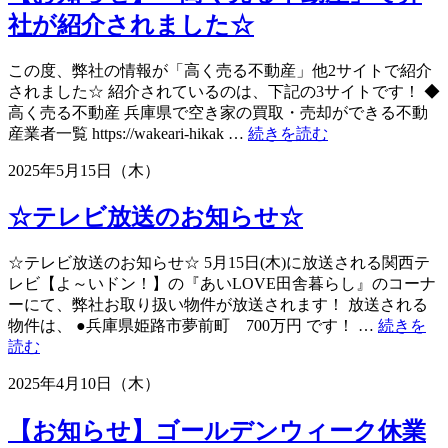
内
季
社が紹介されました☆
☆”
休
業
この度、弊社の情報が「高く売る不動産」他2サイトで紹介
日
されました☆ 紹介されているのは、下記の3サイトです！ ◆
の
高く売る不動産 兵庫県で空き家の買取・売却ができる不動
ご
“【お
産業者一覧 https://wakeari-hikak …
続きを読む
案
知
内
2025年5月15日（木）
ら
☆”
せ】
☆テレビ放送のお知らせ☆
「高
く
売
☆テレビ放送のお知らせ☆ 5月15日(木)に放送される関西テ
る
レビ【よ～いドン！】の『あいLOVE田舎暮らし』のコーナ
不
ーにて、弊社お取り扱い物件が放送されます！ 放送される
動
物件は、 ●兵庫県姫路市夢前町 700万円 です！ …
続きを
産」
“☆
読む
で
テ
2025年4月10日（木）
弊
レ
社
ビ
が
【お知らせ】ゴールデンウィーク休業
放
紹