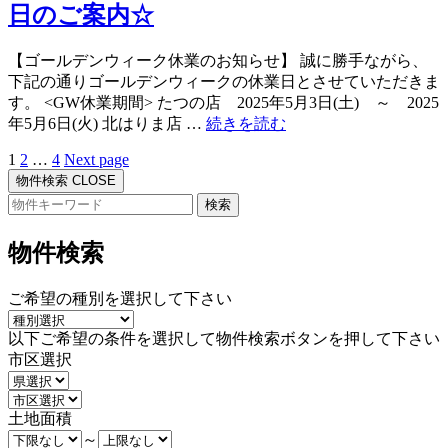
送
日のご案内☆
介
の
さ
お
【ゴールデンウィーク休業のお知らせ】 誠に勝手ながら、
れ
知
下記の通りゴールデンウィークの休業日とさせていただきま
ま
ら
す。 <GW休業期間> たつの店 2025年5月3日(土) ～ 2025
し
せ
“【お
年5月6日(火) 北はりま店 …
続きを読む
た
☆”
知
☆”
Page
Page
Page
1
2
…
4
Next page
投
ら
物件検索
CLOSE
せ】
稿
検
ゴ
索:
の
ー
物件検索
ル
ペ
デ
ー
ン
ご希望の種別を選択して下さい
ウ
ジ
ィ
以下ご希望の条件を選択して物件検索ボタンを押して下さい
送
ー
市区選択
ク
り
休
業
土地面積
日
～