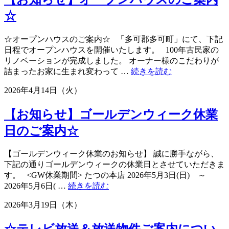
季
☆
休
業
☆オープンハウスのご案内☆ 「多可郡多可町」にて、下記
の
日程でオープンハウスを開催いたします。 100年古民家の
ご
リノベーションが完成しました。 オーナー様のこだわりが
案
“【お
詰まったお家に生まれ変わって …
続きを読む
内
知
☆”
2026年4月14日（火）
ら
せ】
【お知らせ】ゴールデンウィーク休業
オ
ー
日のご案内☆
プ
ン
【ゴールデンウィーク休業のお知らせ】 誠に勝手ながら、
ハ
下記の通りゴールデンウィークの休業日とさせていただきま
ウ
す。 <GW休業期間> たつの本店 2026年5月3日(日) ～
ス
“【お
2026年5月6日( …
続きを読む
の
知
ご
2026年3月19日（木）
ら
案
せ】
内
ゴ