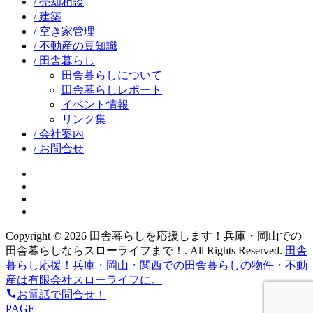
/ 売却相談
/ 建築
/ 空き家管理
/ 不動産の豆知識
/ 田舎暮らし
田舎暮らしについて
田舎暮らしレポート
イベント情報
リンク集
/ 会社案内
/ お問合せ
facebook
google+
twitter
instagram
Copyright © 2026 田舎暮らしを応援します！兵庫・岡山での
田舎暮らしならスローライフまで！. All Rights Reserved.
田舎
暮らし応援！兵庫・岡山・関西での田舎暮らしの物件・不動
産は有限会社スローライフに。
お電話で問合せ！
PAGE