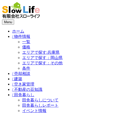
Menu
ホーム
/ 物件情報
一覧
価格
エリアで探す:兵庫県
エリアで探す：岡山県
エリアで探す：その他
条件
/ 売却相談
/ 建築
/ 空き家管理
/ 不動産の豆知識
/ 田舎暮らし
田舎暮らしについて
田舎暮らしレポート
イベント情報