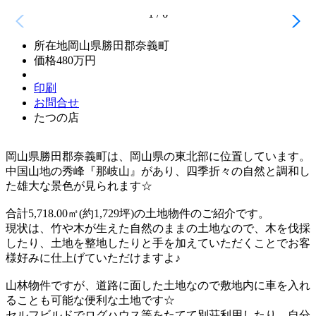
1
/
6
所在地
岡山県勝田郡奈義町
価格
480万円
印刷
お問合せ
たつの店
岡山県勝田郡奈義町は、岡山県の東北部に位置しています。
中国山地の秀峰『那岐山』があり、四季折々の自然と調和し
た雄大な景色が見られます☆
合計5,718.00㎡(約1,729坪)の土地物件のご紹介です。
現状は、竹や木が生えた自然のままの土地なので、木を伐採
したり、土地を整地したりと手を加えていただくことでお客
様好みに仕上げていただけますよ♪
山林物件ですが、道路に面した土地なので敷地内に車を入れ
ることも可能な便利な土地です☆
セルフビルドでログハウス等をたてて別荘利用したり、自分