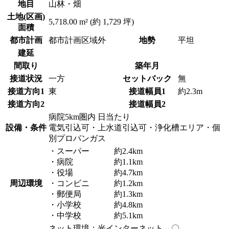
地目
山林・畑
土地(区画)
5,718.00 m² (約 1,729 坪)
面積
都市計画
都市計画区域外
地勢
平坦
建延
間取り
築年月
接道状況
一方
セットバック
無
接道方向1
東
接道幅員1
約2.3m
接道方向2
接道幅員2
病院5km圏内
日当たり
設備・条件
電気引込可・上水道引込可・浄化槽エリア・個
別プロパンガス
・スーパー 約2.4km
・病院 約1.1km
・役場 約4.7km
周辺環境
・コンビニ 約1.2km
・郵便局 約1.3km
・小学校 約4.8km
・中学校 約5.1km
ネット環境：光インターネット→〇