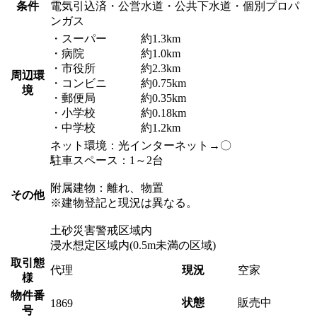
条件
電気引込済・公営水道・公共下水道・個別プロパ
ンガス
・スーパー 約1.3km
・病院 約1.0km
・市役所 約2.3km
周辺環
・コンビニ 約0.75km
境
・郵便局 約0.35km
・小学校 約0.18km
・中学校 約1.2km
ネット環境：光インターネット→〇
駐車スペース：1～2台
附属建物：離れ、物置
その他
※建物登記と現況は異なる。
土砂災害警戒区域内
浸水想定区域内(0.5m未満の区域)
取引態
代理
現況
空家
様
物件番
状態
販売中
1869
号