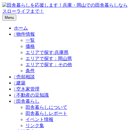
Menu
ホーム
/ 物件情報
一覧
価格
エリアで探す:兵庫県
エリアで探す：岡山県
エリアで探す：その他
条件
/ 売却相談
/ 建築
/ 空き家管理
/ 不動産の豆知識
/ 田舎暮らし
田舎暮らしについて
田舎暮らしレポート
イベント情報
リンク集