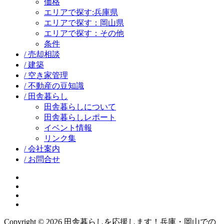
価格
エリアで探す:兵庫県
エリアで探す：岡山県
エリアで探す：その他
条件
/ 売却相談
/ 建築
/ 空き家管理
/ 不動産の豆知識
/ 田舎暮らし
田舎暮らしについて
田舎暮らしレポート
イベント情報
リンク集
/ 会社案内
/ お問合せ
facebook
google+
twitter
instagram
Copyright © 2026 田舎暮らしを応援します！兵庫・岡山での