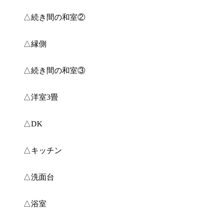
△続き間の和室②
△縁側
△続き間の和室③
△洋室3畳
△DK
△キッチン
△洗面台
△浴室