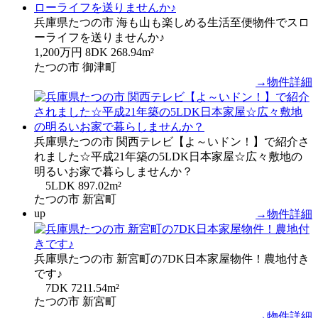
兵庫県たつの市 海も山も楽しめる生活至便物件でスロ
ーライフを送りませんか♪
1,200万円
8DK
268.94m²
たつの市 御津町
→物件詳細
兵庫県たつの市 関西テレビ【よ～いドン！】で紹介さ
れました☆平成21年築の5LDK日本家屋☆広々敷地の
明るいお家で暮らしませんか？
5LDK
897.02m²
たつの市 新宮町
up
→物件詳細
兵庫県たつの市 新宮町の7DK日本家屋物件！農地付き
です♪
7DK
7211.54m²
たつの市 新宮町
→物件詳細