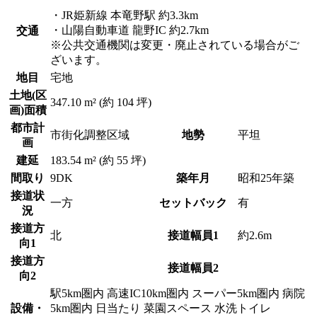
・JR姫新線 本竜野駅 約3.3km
・山陽自動車道 龍野IC 約2.7km
交通
※公共交通機関は変更・廃止されている場合がご
ざいます。
地目
宅地
土地(区
347.10 m² (約 104 坪)
画)面積
都市計
市街化調整区域
地勢
平坦
画
建延
183.54 m² (約 55 坪)
間取り
9DK
築年月
昭和25年築
接道状
一方
セットバック
有
況
接道方
北
接道幅員1
約2.6m
向1
接道方
接道幅員2
向2
駅5km圏内
高速IC10km圏内
スーパー5km圏内
病院
設備・
5km圏内
日当たり
菜園スペース
水洗トイレ