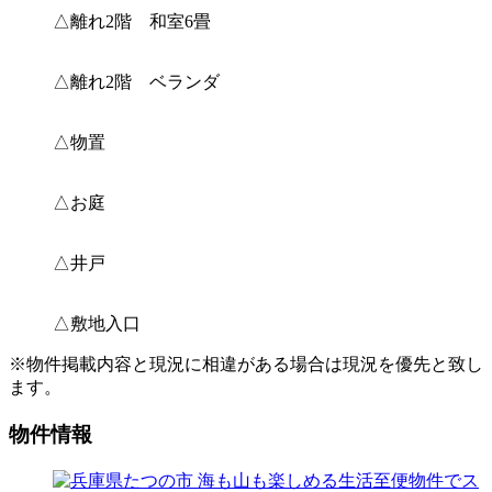
△離れ2階 和室6畳
△離れ2階 ベランダ
△物置
△お庭
△井戸
△敷地入口
※物件掲載内容と現況に相違がある場合は現況を優先と致し
ます。
物件情報