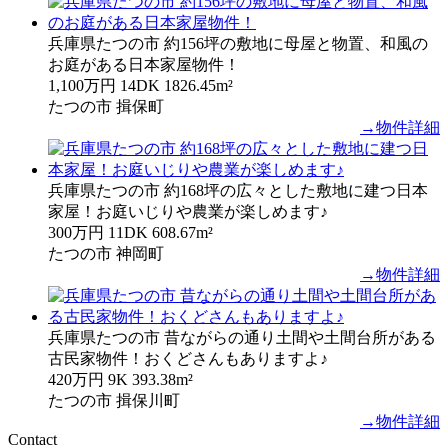
兵庫県たつの市 約156坪の敷地に母屋と物置、和風の
お庭がある日本家屋物件！
1,100万円
14DK
1826.45m²
たつの市 揖保町
→物件詳細
兵庫県たつの市 約168坪の広々とした敷地に建つ日本
家屋！お庭いじりや農業が楽しめます♪
300万円
11DK
608.67m²
たつの市 神岡町
→物件詳細
兵庫県たつの市 昔ながらの通り土間や土間台所がある
古民家物件！おくどさんもありますよ♪
420万円
9K
393.38m²
たつの市 揖保川町
→物件詳細
Contact