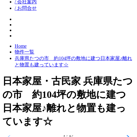
/ 会社案内
/ お問合せ
facebook
google+
twitter
instagram
Home
物件一覧
兵庫県たつの市 約104坪の敷地に建つ日本家屋♪離れ
と物置も建っています☆
日本家屋・古民家
兵庫県たつ
の市 約104坪の敷地に建つ
日本家屋♪離れと物置も建っ
ています☆
1
/
27