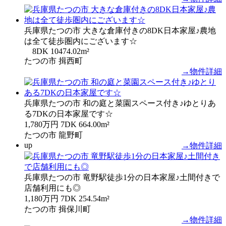
兵庫県たつの市 大きな倉庫付きの8DK日本家屋♪農地
は全て徒歩圏内にございます☆
8DK
10474.02m²
たつの市 揖西町
→物件詳細
兵庫県たつの市 和の庭と菜園スペース付き♪ゆとりあ
る7DKの日本家屋です☆
1,780万円
7DK
664.00m²
たつの市 龍野町
up
→物件詳細
兵庫県たつの市 竜野駅徒歩1分の日本家屋♪土間付きで
店舗利用にも◎
1,180万円
7DK
254.54m²
たつの市 揖保川町
→物件詳細