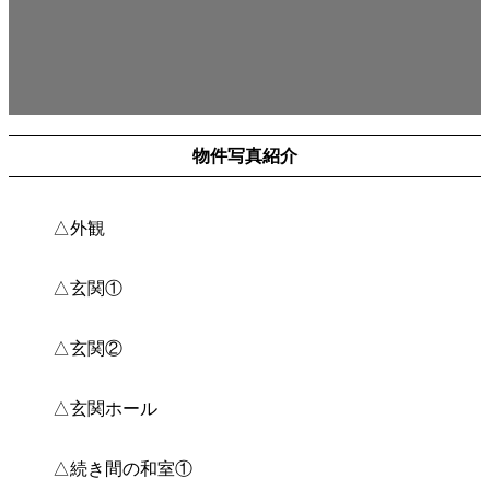
物件写真紹介
△外観
△玄関①
△玄関②
△玄関ホール
△続き間の和室①