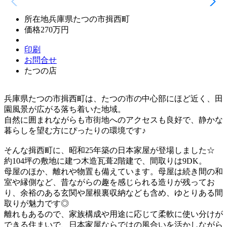
所在地
兵庫県たつの市揖西町
価格
270万円
印刷
お問合せ
たつの店
兵庫県たつの市揖西町は、たつの市の中心部にほど近く、田
園風景が広がる落ち着いた地域。
自然に囲まれながらも市街地へのアクセスも良好で、静かな
暮らしを望む方にぴったりの環境です♪
そんな揖西町に、昭和25年築の日本家屋が登場しました☆
約104坪の敷地に建つ木造瓦葺2階建で、間取りは9DK。
母屋のほか、離れや物置も備えています。母屋は続き間の和
室や縁側など、昔ながらの趣を感じられる造りが残ってお
り、余裕のある玄関や屋根裏収納なども含め、ゆとりある間
取りが魅力です◎
離れもあるので、家族構成や用途に応じて柔軟に使い分けが
できる住まいで、日本家屋ならではの風合いを活かしながら