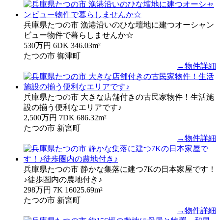
兵庫県たつの市 漁港沿いのひな壇地に建つオーシャン
ビュー物件で暮らしませんか☆
530万円
6DK
346.03m²
たつの市 御津町
→物件詳細
兵庫県たつの市 大きな店舗付きの古民家物件！生活施
設の揃う便利なエリアです♪
2,500万円
7DK
686.32m²
たつの市 新宮町
→物件詳細
兵庫県たつの市 静かな集落に建つ7Kの日本家屋です！
♪徒歩圏内の農地付き♪
298万円
7K
16025.69m²
たつの市 新宮町
→物件詳細