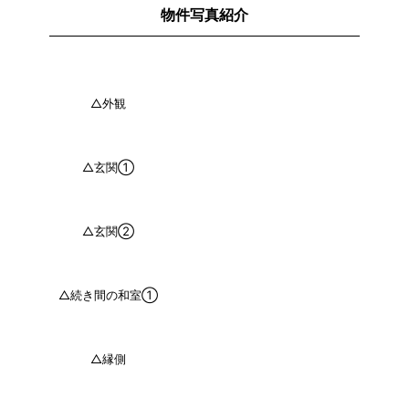
物件写真紹介
△外観
△玄関①
△玄関②
△続き間の和室①
△縁側