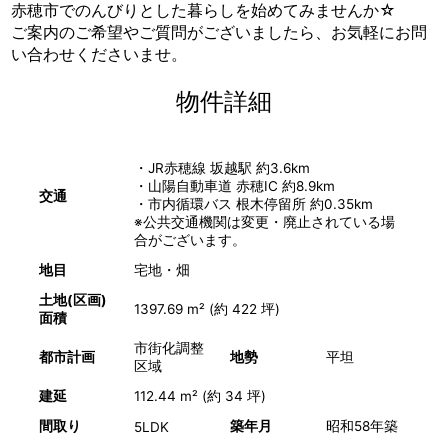
赤穂市でのんびりとした暮らしを始めてみませんか☆
ご案内のご希望やご質問がございましたら、お気軽にお問
い合わせくださいませ。
物件詳細
・JR赤穂線 坂越駅 約3.6km
・山陽自動車道 赤穂IC 約8.9km
交通
・市内循環バス 根木停留所 約0.35km
※公共交通機関は変更・廃止されている場
合がございます。
地目
宅地・畑
土地(区画)
1397.69 m² (約 422 坪)
面積
市街化調整
都市計画
地勢
平坦
区域
建延
112.44 m² (約 34 坪)
間取り
築年月
昭和58年築
5LDK