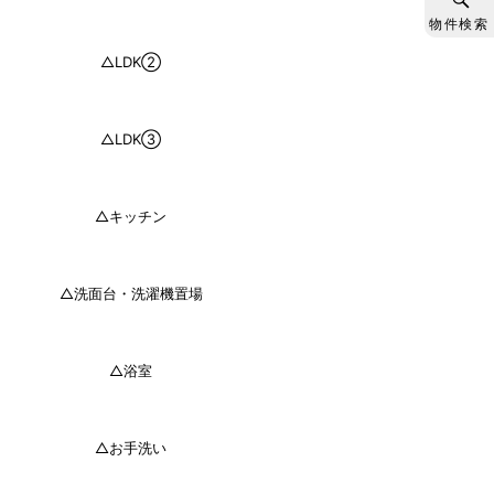
物件検索
△LDK②
△LDK③
△キッチン
△洗面台・洗濯機置場
△浴室
△お手洗い