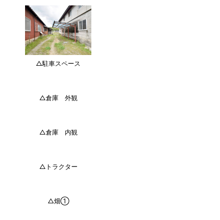
△駐車スペース
△倉庫 外観
△倉庫 内観
△トラクター
△畑①