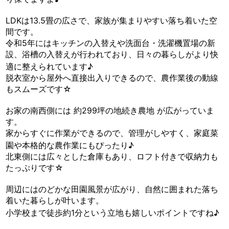
LDKは13.5畳の広さで、家族が集まりやすい落ち着いた空
間です。
令和5年にはキッチンの入替えや洗面台・洗濯機置場の新
設、浴槽の入替えが行われており、日々の暮らしがより快
適に整えられています♪
脱衣室から屋外へ直接出入りできるので、農作業後の動線
もスムーズです☆
お家の南西側には 約299坪の地続き農地 が広がっていま
す。
家からすぐに作業ができるので、管理がしやすく、家庭菜
園や本格的な農作業にもぴったり♪
北東側には広々とした倉庫もあり、ロフト付きで収納力も
たっぷりです☆
周辺にはのどかな田園風景が広がり、自然に囲まれた落ち
着いた暮らしが叶います。
小学校まで徒歩約1分という立地も嬉しいポイントですね♪