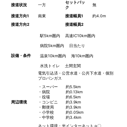
セットバッ
接道状況
一方
無
ク
接道方向1
南東
接道幅員1
約4.0m
接道方向2
接道幅員2
駅5km圏内
高速IC10km圏内
病院5km圏内
日当たり
温泉10km圏内
海10km圏内
設備・条件
水洗トイレ
土間玄関
電気引込済・公営水道・公共下水道・個別
プロパンガス
・スーパー 約5.5km
・病院 約0.13km
・役場 約6.5km
周辺環境
・コンビニ 約3.9km
・郵便局 約3.9km
・小学校 約0.05km
・中学校 約3.4km
ネット環境：光インターネット→〇