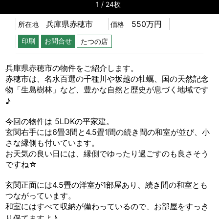
1
/
24
兵庫県赤穂市
550万円
所在地
価格
印刷
お問合せ
たつの店
兵庫県赤穂市の物件をご紹介します。
赤穂市は、名水百選の千種川や坂越の牡蠣、国の天然記念
物「生島樹林」など、豊かな自然と歴史が息づく地域です
♪
今回の物件は 5LDKの平家建。
玄関右手には6畳3間と4.5畳1間の続き間の和室が並び、小
さな縁側も付いています。
お天気の良い日には、縁側でゆったり過ごすのも良さそう
ですね☆
玄関正面には4.5畳の洋室が1部屋あり、続き間の和室とも
つながっています。
和室にはすべて収納が備わっているので、お部屋をすっき
り保てますよ♪