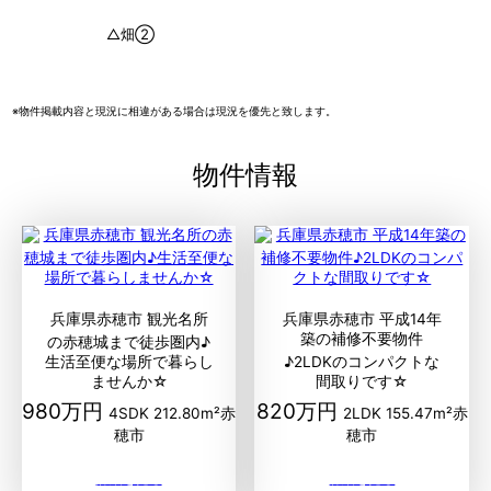
△畑②
※物件掲載内容と現況に相違がある場合は現況を優先と致します。
物件情報
兵庫県赤穂市 観光名所
兵庫県赤穂市 平成14年
築の補修不要物件
の赤穂城まで徒歩圏内♪
生活至便な場所で暮らし
♪2LDKのコンパクトな
ませんか☆
間取りです☆
980万円
820万円
4SDK
212.80m²
赤
2LDK
155.47m²
赤
穂市
穂市