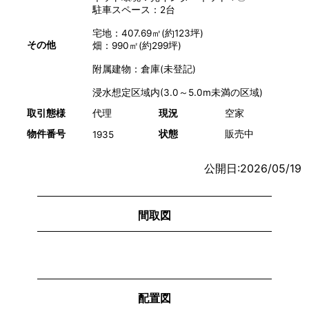
駐車スペース：2台
宅地：407.69㎡(約123坪)
その他
畑：990㎡(約299坪)
附属建物：倉庫(未登記)
浸水想定区域内(3.0～5.0m未満の区域)
取引態様
代理
現況
空家
物件番号
状態
販売中
1935
公開日:2026/05/19
間取図
配置図