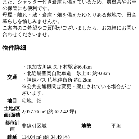
また、シャッター付き倉庫も備えているため、農機具やお車
の保管にも便利です。
母屋・離れ・蔵・倉庫・畑を備えたゆとりある敷地で、田舎
暮らしを愉しみませんか。
ご案内のご希望やご質問がございましたら、お気軽にお問い
合わせくださいませ。
物件詳細
・JR加古川線 久下村駅 約6.4km
・北近畿豊岡自動車道 氷上IC 約9.6km
交通
・神姫バス 応地停留所 約1.2km
※公共交通機関は変更・廃止されている場合がご
ざいます。
地目
宅地、畑
土地(区
2,057.76 m² (約 622.42 坪)
画)面積
都市計
非線引区域
地勢
平坦
画
建延
114.04 m² (約 34.49 坪)