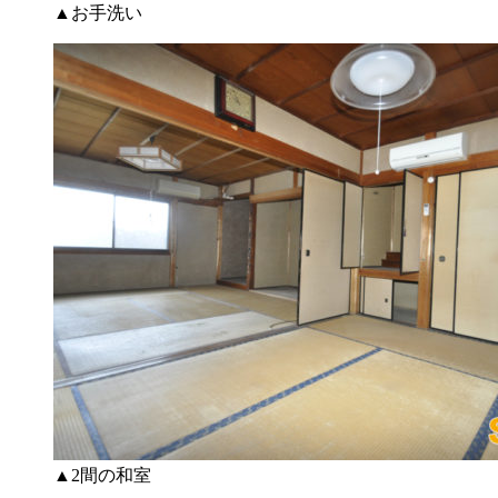
▲お手洗い
▲2間の和室