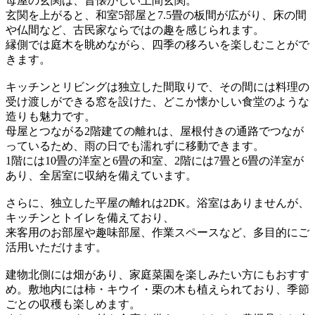
母屋の玄関は、昔懐かしい土間玄関。
玄関を上がると、和室5部屋と7.5畳の板間が広がり、床の間
や仏間など、古民家ならではの趣を感じられます。
縁側では庭木を眺めながら、四季の移ろいを楽しむことがで
きます。
キッチンとリビングは独立した間取りで、その間には料理の
受け渡しができる窓を設けた、どこか懐かしい食堂のような
造りも魅力です。
母屋とつながる2階建ての離れは、屋根付きの通路でつなが
っているため、雨の日でも濡れずに移動できます。
1階には10畳の洋室と6畳の和室、2階には7畳と6畳の洋室が
あり、全居室に収納を備えています。
さらに、独立した平屋の離れは2DK。浴室はありませんが、
キッチンとトイレを備えており、
来客用のお部屋や趣味部屋、作業スペースなど、多目的にご
活用いただけます。
建物北側には畑があり、家庭菜園を楽しみたい方にもおすす
め。敷地内には柿・キウイ・栗の木も植えられており、季節
ごとの収穫も楽しめます。