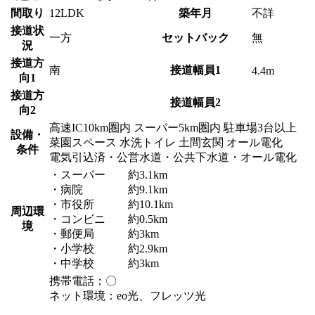
間取り
12LDK
築年月
不詳
接道状
一方
セットバック
無
況
接道方
南
接道幅員1
4.4m
向1
接道方
接道幅員2
向2
高速IC10km圏内
スーパー5km圏内
駐車場3台以上
設備・
菜園スペース
水洗トイレ
土間玄関
オール電化
条件
電気引込済・公営水道・公共下水道・オール電化
・スーパー 約3.1km
・病院 約9.1km
・市役所 約10.1km
周辺環
・コンビニ 約0.5km
境
・郵便局 約3km
・小学校 約2.9km
・中学校 約3km
携帯電話：〇
ネット環境：eo光、フレッツ光