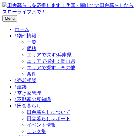
Menu
ホーム
/ 物件情報
一覧
価格
エリアで探す:兵庫県
エリアで探す：岡山県
エリアで探す：その他
条件
/ 売却相談
/ 建築
/ 空き家管理
/ 不動産の豆知識
/ 田舎暮らし
田舎暮らしについて
田舎暮らしレポート
イベント情報
リンク集