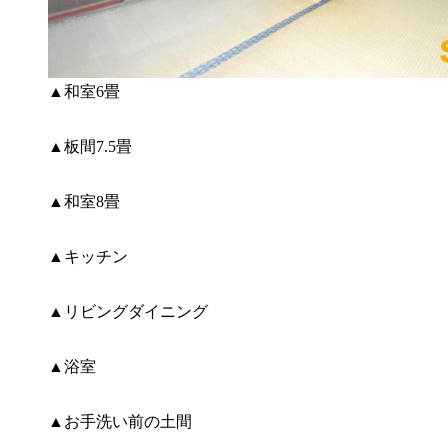
▲和室6畳
▲板間7.5畳
▲和室8畳
▲キッチン
▲リビングダイニング
▲浴室
▲お手洗い前の土間