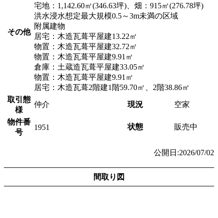
宅地：1,142.60㎡(346.63坪)、畑：915㎡(276.78坪)
洪水浸水想定最大規模0.5～3m未満の区域
附属建物
その他
居宅：木造瓦葺平屋建13.22㎡
物置：木造瓦葺平屋建32.72㎡
物置：木造瓦葺平屋建9.91㎡
倉庫：土蔵造瓦葺平屋建33.05㎡
物置：木造瓦葺平屋建9.91㎡
居宅：木造瓦葺2階建1階59.70㎡、2階38.86㎡
取引態
仲介
現況
空家
様
物件番
状態
販売中
1951
号
公開日:2026/07/02
間取り図