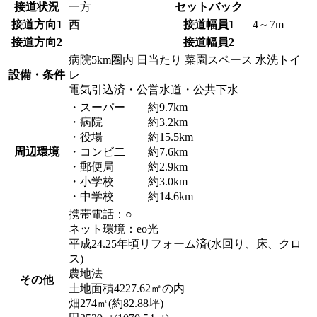
接道状況
一方
セットバック
接道方向1
西
接道幅員1
4～7m
接道方向2
接道幅員2
病院5km圏内
日当たり
菜園スペース
水洗トイ
設備・条件
レ
電気引込済・公営水道・公共下水
・スーパー 約9.7km
・病院 約3.2km
・役場 約15.5km
周辺環境
・コンビ二 約7.6km
・郵便局 約2.9km
・小学校 約3.0km
・中学校 約14.6km
携帯電話：○
ネット環境：eo光
平成24.25年頃リフォーム済(水回り、床、クロ
ス)
農地法
その他
土地面積4227.62㎡の内
畑274㎡(約82.88坪)