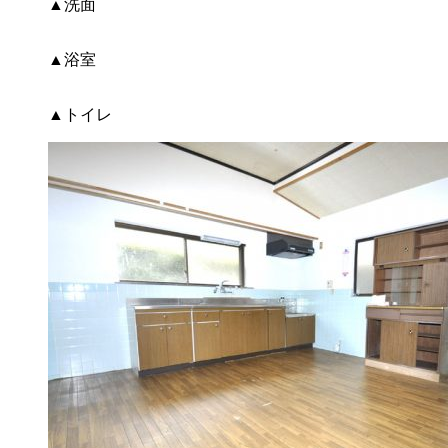
▲洗面
▲浴室
▲トイレ