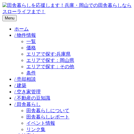
Menu
ホーム
/ 物件情報
一覧
価格
エリアで探す:兵庫県
エリアで探す：岡山県
エリアで探す：その他
条件
/ 売却相談
/ 建築
/ 空き家管理
/ 不動産の豆知識
/ 田舎暮らし
田舎暮らしについて
田舎暮らしレポート
イベント情報
リンク集