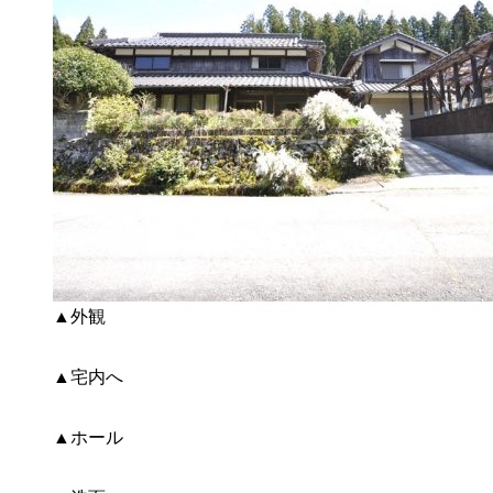
▲外観
▲宅内へ
▲ホール