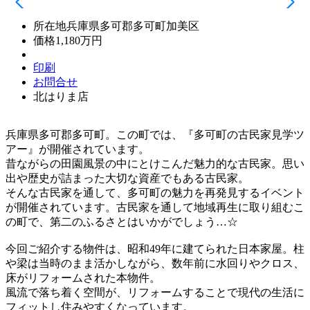
所在地
兵庫県多可郡多可町加美区
価格
1,180万円
印刷
お問合せ
北はりま店
兵庫県多可郡多可町。この町では、『多可町の古民家見学ツ
アー』が開催されています。
昔ながらの田園風景の中にとけこんだ魅力的な古民家。思い
出や歴史が詰まった大切な資産でもある古民家。
そんな古民家を通して、多可町の魅力を再発見するイベント
が開催されています。古民家を通して地域再生に取り組むこ
の町で、第二のふるさとはいかがでしょう…☆
今回ご紹介する物件は、昭和49年に建てられた日本家屋。柱
や梁は当時のまま活かしながら、数年前に水回りやクロス、
床がリフォームされた本物件。
風流で落ち着く空間が、リフォームすることで現代の生活に
フィットし住みやすくなっています。