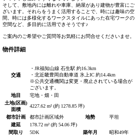
そして、敷地内には離れや車庫、納屋があり建物が豊富にご
ざいます。それらをうまく活用することで、時には趣味の空
間。時には多様化するワークスタイルにあった在宅ワークの
空間など、多目的に活用できそうです♪
ご案内のご希望やご質問等お気軽にお問合せくださいませ。
物件詳細
・JR福知山線 石生駅 約16.3km
・北近畿豊岡自動車道 氷上IC 約14.4km
交通
※公共交通機関は変更・廃止されている場合が
ございます。
地目
宅地・畑・田
土地(区画)
4227.62 m² (約 1278.85 坪)
面積
都市計画
都市計画区域外
地勢
平坦
建延
178.72 m² (約 54.06 坪)
間取り
5DK
築年月
昭和49年