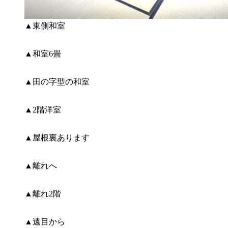
▲東側和室
▲和室6畳
▲田の字型の和室
▲2階洋室
▲屋根裏あります
▲離れへ
▲離れ2階
▲遠目から