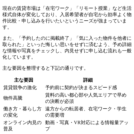
現在の賃貸市場は「在宅ワーク」「リモート授業」など生活
様式自体が変化しており、入居希望者が自宅から効率よく物
件比較・申し込みを行いたいというニーズが強まっていま
す。
また、「予約したのに掲載終了」「気に入った物件を他者に
取られた」といった悔しい思いをせずに済むよう、予め詳細
な情報や写真をチェックし、内見せずに申し込む流れも一般
化しています。
主な要因を整理すると下記の通りです。
主な要因
詳細
賃貸競争の激化
予約前に契約が決まるスピード感
賃料の高い都心部や人気エリアで早め
物件高騰
の決断が必須
働き方・暮らし方
遠方からの転居者、在宅ワーク・学生
の変化
の需要増
オンライン内見の
動画・写真・VR対応による情報量アッ
普及
プ