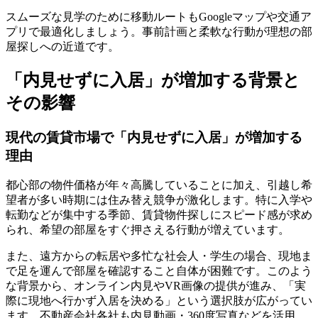
スムーズな見学のために移動ルートもGoogleマップや交通ア
プリで最適化しましょう。事前計画と柔軟な行動が理想の部
屋探しへの近道です。
「内見せずに入居」が増加する背景と
その影響
現代の賃貸市場で「内見せずに入居」が増加する
理由
都心部の物件価格が年々高騰していることに加え、引越し希
望者が多い時期には住み替え競争が激化します。特に入学や
転勤などが集中する季節、賃貸物件探しにスピード感が求め
られ、希望の部屋をすぐ押さえる行動が増えています。
また、遠方からの転居や多忙な社会人・学生の場合、現地ま
で足を運んで部屋を確認すること自体が困難です。このよう
な背景から、オンライン内見やVR画像の提供が進み、「実
際に現地へ行かず入居を決める」という選択肢が広がってい
ます。不動産会社各社も内見動画・360度写真などを活用