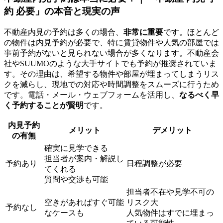
約 必要」の本音と現実の声
不動産内見の予約は多くの場合、
非常に重要
です。ほとんど
の物件は内見予約が必要で、特に賃貸物件や人気の部屋では
事前予約がないと見られない場合が多くなります。不動産会
社やSUUMOのような大手サイトでも予約が推奨されていま
す。その理由は、希望する物件や部屋が埋まってしまうリス
クを減らし、現地での対応や時間調整をスムーズに行うため
です。電話・メール・ウェブフォームを活用し、
なるべく早
く予約することが賢明
です。
内見予約
メリット
デメリット
の有無
確実に見学できる
担当者が案内・解説し
予約あり
日程調整が必要
てくれる
質問や交渉も可能
担当者不在や見学不可の
空きがあればすぐ可能
リスク大
予約なし
なケースも
人気物件はすでに埋まっ