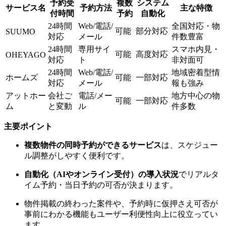
予約受
複数
システム
サービス名
予約方法
主な特徴
付時間
予約
自動化
24時間
Web/電話/
全国対応・物
可能
部分対応
SUUMO
対応
メール
件数豊富
24時間
専用サイ
スマホ内見・
可能
高度対応
OHEYAGO
対応
ト
非対面可
24時間
Web/電話/
地域密着型情
ホームズ
可能
一部対応
対応
メール
報も強み
アットホー
会社ご
電話/メー
地方中心の物
可能
一部対応
ム
と変動
ル
件多数
主要ポイント
複数物件の同時予約ができるサービス
は、スケジュー
ル調整がしやすく便利です。
自動化（AIやオンライン受付）の導入状況
でリアルタ
イム予約・当日予約の可否が決まります。
物件掲載の終わった案件や、予約時に仮押さえ可否が
事前にわかる機能もユーザー利便性向上に役立ってい
ます。