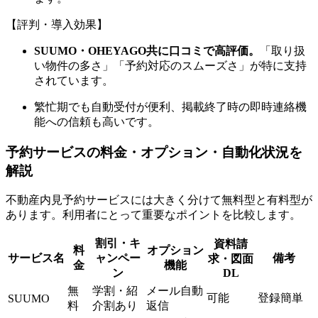
【評判・導入効果】
SUUMO・OHEYAGO共に口コミで高評価。
「取り扱
い物件の多さ」「予約対応のスムーズさ」が特に支持
されています。
繁忙期でも自動受付が便利、掲載終了時の即時連絡機
能への信頼も高いです。
予約サービスの料金・オプション・自動化状況を
解説
不動産内見予約サービスには大きく分けて無料型と有料型が
あります。利用者にとって重要なポイントを比較します。
割引・キ
資料請
料
オプション
サービス名
ャンペー
備考
求・図面
金
機能
ン
DL
無
学割・紹
メール自動
可能
登録簡単
SUUMO
料
介割あり
返信