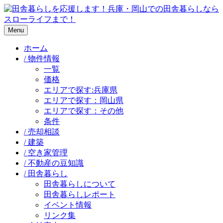
Menu
ホーム
/ 物件情報
一覧
価格
エリアで探す:兵庫県
エリアで探す：岡山県
エリアで探す：その他
条件
/ 売却相談
/ 建築
/ 空き家管理
/ 不動産の豆知識
/ 田舎暮らし
田舎暮らしについて
田舎暮らしレポート
イベント情報
リンク集