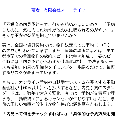
著者：有限会社スローライフ
「不動産の内見予約って、何から始めればいいの？」「予約
したのに、気に入った物件が他の人に取られるのが怖い…」
そんな不安や疑問を抱えていませんか？
実は、全国の賃貸契約では、物件決定までに平均【3.1件】
の内見が行われています。また、最新の調査によれば、主要
都市部での希望物件の成約スピードは年々加速し、春のピー
ク時には「内見予約からわずか【2日以内】」で決まるケー
スも増加。内見の準備やタイミングを一歩誤るだけで、後悔
するリスクが高まっています。
さらに、オンライン予約や自動受付システムを導入する不動
産会社が【60％以上】へと拡大するなど、内見予約のスタン
ダードはここ数年で大きく変化。今では「予約が先着順で埋
まる」「掲載終了によるキャンセルが生じやすい」など、事
前の正しい知識と段取りが物件選びの満足度を左右します。
「内見って何をチェックすれば…」「具体的な予約方法を知