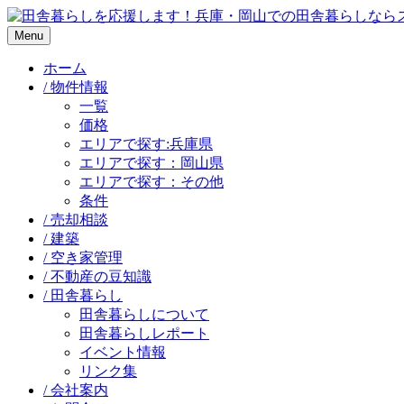
Menu
ホーム
/ 物件情報
一覧
価格
エリアで探す:兵庫県
エリアで探す：岡山県
エリアで探す：その他
条件
/ 売却相談
/ 建築
/ 空き家管理
/ 不動産の豆知識
/ 田舎暮らし
田舎暮らしについて
田舎暮らしレポート
イベント情報
リンク集
/ 会社案内