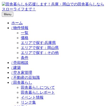
Menu
ホーム
/ 物件情報
一覧
価格
エリアで探す:兵庫県
エリアで探す：岡山県
エリアで探す：その他
条件
/ 売却相談
/ 建築
/ 空き家管理
/ 不動産の豆知識
/ 田舎暮らし
田舎暮らしについて
田舎暮らしレポート
イベント情報
リンク集